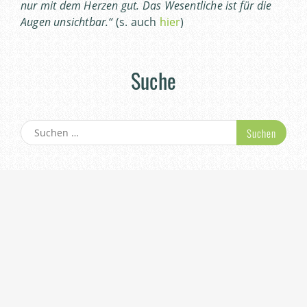
nur mit dem Herzen gut. Das Wesentliche ist für die
Augen unsichtbar.“
(s. auch
hier
)
Suche
Suchen
nach:
© Dr. phil. Rupprecht Weerth • Stellastraße 30 •
48317 Rinkerode • Tel. 02501–924544
Home
Alles Wichtige
Persönliches
Paartherapie
Methoden
Galerie
Kontakt
Impressum
Datenschutz