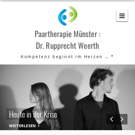
Skip
to
content
Paartherapie Münster :
Dr. Rupprecht Weerth
Kompetenz beginnt im Herzen … *
Heute in der Krise
WEITERLESEN